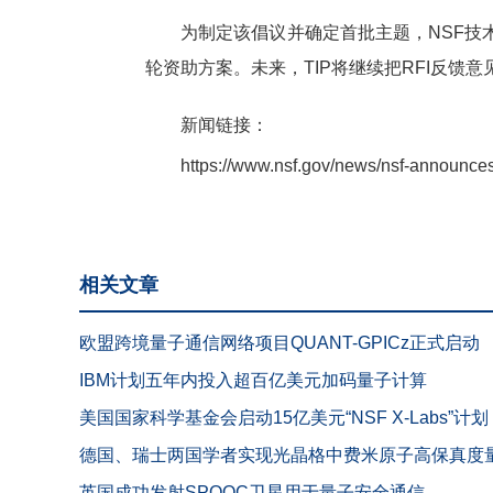
为制定该倡议并确定首批主题，NSF技术、
轮资助方案。未来，TIP将继续把RFI反馈
新闻链接：
https://www.nsf.gov/news/nsf-announces-
相关文章
欧盟跨境量子通信网络项目QUANT-GPICz正式启动
IBM计划五年内投入超百亿美元加码量子计算
美国国家科学基金会启动15亿美元“NSF X-Labs
德国、瑞士两国学者实现光晶格中费米原子高保真度
英国成功发射SPOQC卫星用于量子安全通信