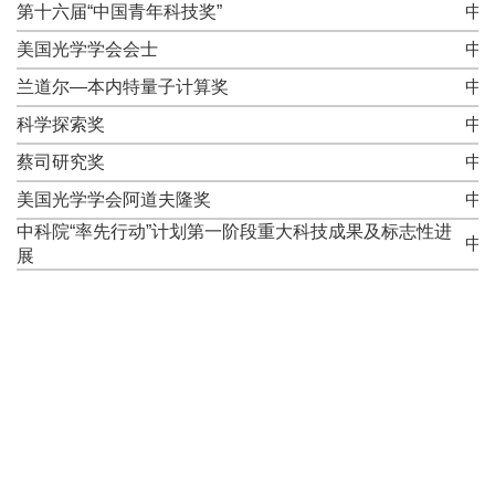
第十六届“中国青年科技奖”
中
美国光学学会会士
中
兰道尔—本内特量子计算奖
中
科学探索奖
中
蔡司研究奖
中
美国光学学会阿道夫隆奖
中
中科院“率先行动”计划第一阶段重大科技成果及标志性进
中
展