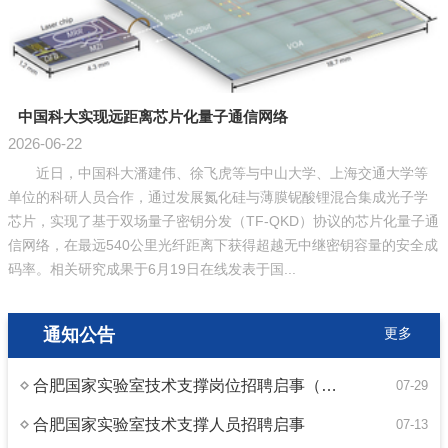
中国科大实现远距离芯片化量子通信网络
2026-06-22
2
近日，中国科大潘建伟、徐飞虎等与中山大学、上海交通大学等
单位的科研人员合作，通过发展氮化硅与薄膜铌酸锂混合集成光子学
备
芯片，实现了基于双场量子密钥分发（TF-QKD）协议的芯片化量子通
同
信网络，在最远540公里光纤距离下获得超越无中继密钥容量的安全成
码率。相关研究成果于6月19日在线发表于国...
通知公告
更多
合肥国家实验室技术支撑岗位招聘启事（厂务负责人）
07-29
合肥国家实验室技术支撑人员招聘启事
07-13