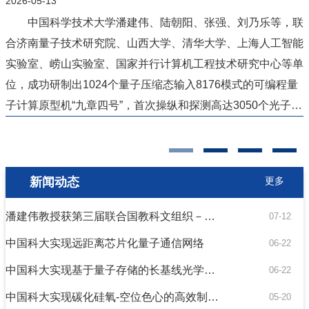
2026-05-13
2
中国科学技术大学潘建伟、陆朝阳、张强、刘乃乐等，联
合济南量子技术研究院、山西大学、清华大学、上海人工智能
南
实验室、崂山实验室、国家并行计算机工程技术研究中心等单
星
位，成功研制出1024个量子压缩态输入8176模式的可编程量
微
子计算原型机“九章四号”，首次操纵和探测高达3050个光子的
量子态。“...
共
新闻动态
更多
潘建伟教授获第三届联合国教科文组织－门捷列夫国际基础科学奖
07-12
中国科大实现远距离芯片化量子通信网络
06-22
中国科大实现基于量子存储的长基线光学干涉仪
06-22
中国科大实现碳化硅氧-空位色心的高效制备与结构识别
05-20