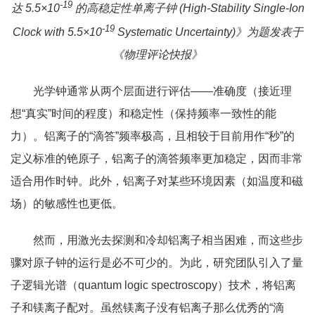
-19
达 5.5×10
的高稳定性单离子钟 (High-Stability Single-Ion
-19
Clock with 5.5×10
Systematic Uncertainty)》为题发表于
《物理评论快报》
光学钟通常从两个层面进行评估——准确度（接近理
想“真实”时间的程度）和稳定性（保持频率一致性的能
力）。铝离子的“滴答”频率极高，且相较于目前用作“秒”的
定义标准的铯原子，铝离子的滴答频率更加稳定，因而非常
适合用作时钟。此外，铝离子对某些环境因素（如温度和磁
场）的敏感性也更低。
然而，用激光去探测和冷却铝离子相当困难，而这些步
骤对原子钟的运行是必不可少的。为此，研究团队引入了量
子逻辑光谱（quantum logic spectroscopy）技术，将铝离
子和镁离子配对。虽然镁离子没有铝离子那么优秀的“滴