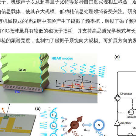
、机械声子以及超导量子比特等多种自由度实现相互耦合，近
为信息载体，使其在大规模、低功耗信息处理领域备受关注。研
械模式的谐振腔中实验产生了磁振子频率梳，解锁了磁子频率梳用于传感和
目前广泛使用的YIG微球虽具有较低的磁振子损耗，并支持高品质光学
率梳的频谱宽度，也制约了磁振子系统向大规模、可扩展方向的