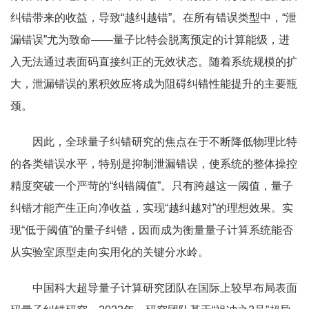
纠错带来的收益，导致“越纠越错”。在所有错误类型中，“泄
漏错误”尤为致命——量子比特会脱离预定的计算能级，进
入无法通过表面码直接纠正的无效状态。随着系统规模的扩
大，泄漏错误的累积效应将成为阻碍纠错性能提升的主要瓶
颈。
因此，全球量子纠错研究的焦点在于不断降低物理比特
的各类错误水平，特别是抑制泄漏错误，使系统的整体操控
精度突破一个严苛的“纠错阈值”。只有跨越这一阈值，量子
纠错才能产生正向净收益，实现“越纠越对”的理想效果。实
现“低于阈值”的量子纠错，因而成为衡量量子计算系统能否
从实验室原型走向实用化的关键分水岭。
中国科大超导量子计算研究团队在国际上较早布局表面