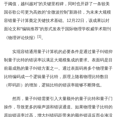
于阈值，越纠越对”的关键里程碑，同时也开辟了一条较美
国谷歌公司更为高效的“全微波控制”新路径，为未来大规模
容错量子计算奠定关键技术基础。12月22日，该成果以封
面论文和“编辑推荐”的形式发表于国际物理学权威学术期刊
[1]
《物理评论快报》
。
实现容错通用量子计算机的必要条件是通过量子纠错抑
制量子比特的错误率以满足大规模集成的要求。表面码是目
前最成熟的量子纠错方案之一。通过表面码将多个物理量子
比特编码成一个逻辑量子比特，原理上随着物理比特数目
（即码距）的增加，逻辑比特的错误率能够不断降低。
然而，量子纠错需要引入大量额外的量子比特和量子门
操作，导致更多的噪声源和错误通道。如果物理量子比特的
原始错误率过高，增大纠错码距带来的额外错误反而会淹没