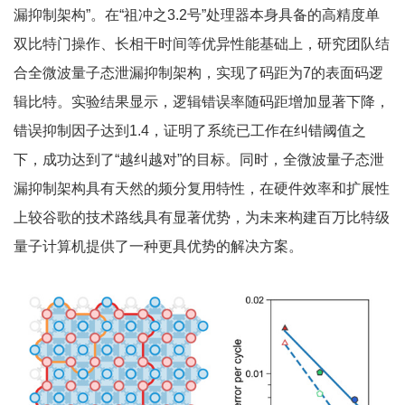
漏抑制架构”。在“祖冲之3.2号”处理器本身具备的高精度单
双比特门操作、长相干时间等优异性能基础上，研究团队结
合全微波量子态泄漏抑制架构，实现了码距为7的表面码逻
辑比特。实验结果显示，逻辑错误率随码距增加显著下降，
错误抑制因子达到1.4，证明了系统已工作在纠错阈值之
下，成功达到了“越纠越对”的目标。同时，全微波量子态泄
漏抑制架构具有天然的频分复用特性，在硬件效率和扩展性
上较谷歌的技术路线具有显著优势，为未来构建百万比特级
量子计算机提供了一种更具优势的解决方案。