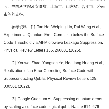
会、中国科学院及安徽省、上海市、山东省、合肥市、济南
市等的支持。
参考资料：[1]. Tan He, Weiping Lin, Rui Wang et al.,
Experimental Quantum Error Correction below the Surface
Code Threshold via All-Microwave Leakage Suppression,
Physical Review Letters 135, 260601 (2025).
[2]. Youwei Zhao, Yangsen Ye, He-Liang Huang et al.,
Realization of an Error-Correcting Surface Code with
Superconducting Qubits, Physical Review Letters 129,
030501 (2022).
[3]. Google Quantum AI, Suppressing quantum errors
by scaling a surface code logical qubit, Nature 614, 676