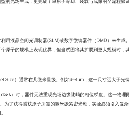
构型的光场生成，更完成了单原子冷却、装载与成像的全流程验
液晶空间光调制器(SLM)或数字微镜器件（DMD）来生成
百个原子的规模上表现优异，但当试图将其扩展到更大规模时，
l Size）通常在几微米量级。例如d≈4μm，这一尺寸远大于光镊
≫λ）时，器件无法重现光场边缘陡峭的相位梯度。这一物理
小于 0.05。为了获得捕获原子所需的微米级紧密光斑，实验必须引
围。