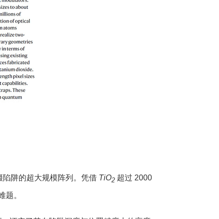
光镊陷阱的超大规模阵列。凭借
TiO
超过 2000
2
难题。