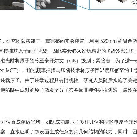
究团队搭建了一套完整的实验装置，利用 520 nm 的绿色
，直接捕获原子面临挑战，因此实验必须经历精密的多级冷却过程。
 蓝色磁光阱将原子预冷至毫开尔文（mK）级别；紧接着，为了进
（Red MOT），通过频率扫描与压缩技术将原子团温度压低至约 
中装载原子。由于装载过程具有随机性，研究人员随后实施了关键的奇偶投影
合，促使陷阱中成对的原子激发至分子态并因非弹性碰撞逃逸，最终
，对位置成像做平均
，团队成功展示了多种几何构型的单原子阵
图案，直接证明了超表面生成任意复杂几何结构的能力；同时，团队