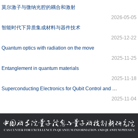
莫尔激子与微纳光腔的耦合和激射
2026-05-05
智能时代下异质集成材料与器件技术
2025-12-22
Quantum optics with radiation on the move
2025-11-25
Entanglement in quantum materials
2025-11-18
Superconducting Electronics for Qubit Control and Microwave Quantum State Preparation
2025-11-04